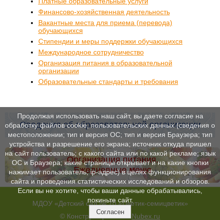
Платные образовательные услуги
Финансово-хозяйственная деятельность
Вакантные места для приема (перевода)
обучающихся
Стипендии и меры поддержки обучающихся
Международное сотрудничество
Организация питания в образовательной
организации
Образовательные стандарты и требования
Продолжая использовать наш сайт, вы даете согласие на
Сведения об образовательной организации
обработку файлов cookie, пользовательских данных (сведения о
местоположении; тип и версия ОС; тип и версия Браузера; тип
устройства и разрешение его экрана; источник откуда пришел
на сайт пользователь; с какого сайта или по какой рекламе; язык
Организация питания.
ОС и Браузера; какие страницы открывает и на какие кнопки
Ежедневные меню
нажимает пользователь; ip-адрес) в целях функционирования
сайта и проведения статистических исследований и обзоров.
Если вы не хотите, чтобы ваши данные обрабатывались,
покиньте сайт.
МДОУ «Детский сад № 70 «Цветик-семицветик»
Согласен
© Конструктор сайтов
Nubex.ru