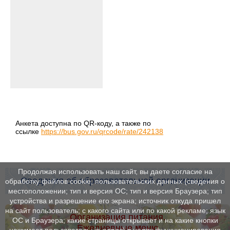
Анкета доступна по QR-коду, а также по
ссылке
https://bus.gov.ru/qrcode/rate/242138
Продолжая использовать наш сайт, вы даете согласие на
Сведения об образовательной организации
обработку файлов cookie, пользовательских данных (сведения о
местоположении; тип и версия ОС; тип и версия Браузера; тип
устройства и разрешение его экрана; источник откуда пришел
на сайт пользователь; с какого сайта или по какой рекламе; язык
Организация питания.
ОС и Браузера; какие страницы открывает и на какие кнопки
Ежедневные меню